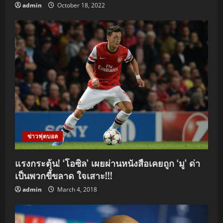
admin
October 18, 2022
ข่าวฟุตบอล
แรงกระตุ้น! ‘โอซิล’ เผยผ่านหนังสือเคยถูก ‘มู’ ด่า
เป็นพวกขี้ขลาด ใจเสาะ!!!
admin
March 4, 2018