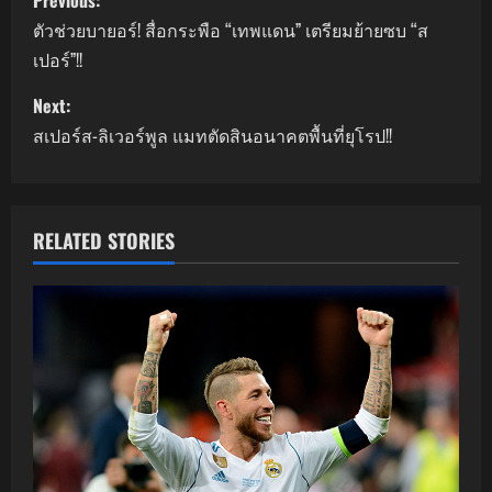
Previous:
o
ตัวช่วยบายอร์! สื่อกระพือ “เทพแดน” เตรียมย้ายซบ “ส
เปอร์”!!
s
Next:
t
สเปอร์ส-ลิเวอร์พูล แมทตัดสินอนาคตพื้นที่ยุโรป!!
n
a
RELATED STORIES
v
i
g
a
t