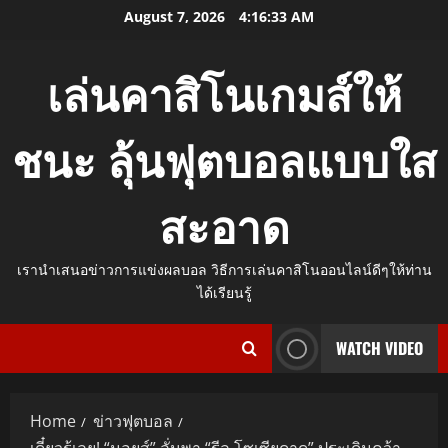
Skip
August 7, 2026
4:16:33 AM
to
content
เล่นคาสิโนเกมส์ให้
ชนะ ลุ้นฟุตบอลแบบใส
สะอาด
เรานำเสนอข่าวการแข่งผลบอล วิธีการเล่นคาสิโนออนไลน์ดีๆให้ท่าน
ได้เรียนรู้
WATCH VIDEO
Home
ข่าวฟุตบอล