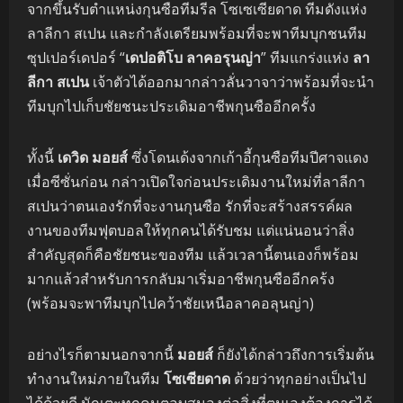
จากขึ้นรับตำแหน่งกุนซือทีมรีล โซเซเซียดาด ทีมดังแห่ง
ลาลีกา สเปน และกำลังเตรียมพร้อมที่จะพาทีมบุกชนทีม
ซุปเปอร์เดปอร์ “
เดปอติโบ ลาคอรุนญ่า
” ทีมแกร่งแห่ง
ลา
ลีกา สเปน
เจ้าตัวได้ออกมากล่าวลั่นวาจาว่าพร้อมที่จะนำ
ทีมบุกไปเก็บชัยชนะประเดิมอาชีพกุนซืออีกครั้ง
ทั้งนี้
เดวิด มอยส์
ซึ่งโดนเด้งจากเก้าอี้กุนซือทีมปีศาจแดง
เมื่อซีซั่นก่อน กล่าวเปิดใจก่อนประเดิมงานใหม่ที่ลาลีกา
สเปนว่าตนเองรักที่จะงานกุนซือ รักที่จะสร้างสรรค์ผล
งานของทีมฟุตบอลให้ทุกคนได้รับชม แต่แน่นอนว่าสิ่ง
สำคัญสุดก็คือชัยชนะของทีม แล้วเวลานี้ตนเองก็พร้อม
มากแล้วสำหรับการกลับมาเริ่มอาชีพกุนซืออีกคร้ง
(พร้อมจะพาทีมบุกไปคว้าชัยเหนือลาคอลุนญ่า)
อย่างไรก็ตามนอกจากนี้
มอยส์
ก็ยังได้กล่าวถึงการเริ่มต้น
ทำงานใหม่ภายในทีม
โซเซียดาด
ด้วยว่าทุกอย่างเป็นไป