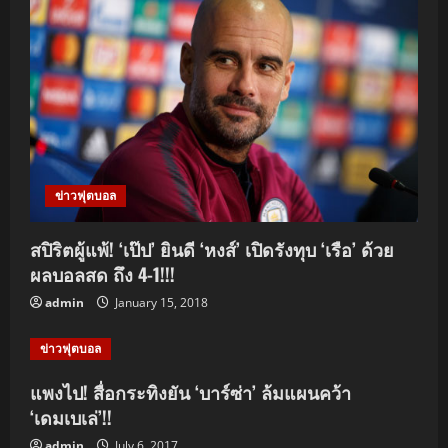
ข่าวฟุตบอล
สปิริตผู้แพ้! ‘เป๊ป’ ยินดี ‘หงส์’ เปิดรังทุบ ‘เรือ’ ด้วย
ผลบอลสด ถึง 4-1!!!
admin
January 15, 2018
ข่าวฟุตบอล
แพงไป! สื่อกระทิงยัน ‘บาร์ซ่า’ ล้มแผนคว้า
‘เดมเบเล่’!!
admin
July 6, 2017