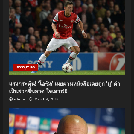
ข่าวฟุตบอล
แรงกระตุ้น! ‘โอซิล’ เผยผ่านหนังสือเคยถูก ‘มู’ ด่า
เป็นพวกขี้ขลาด ใจเสาะ!!!
admin
March 4, 2018