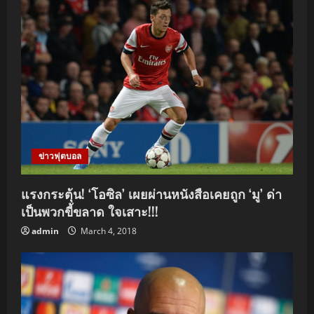
a
v
i
g
a
t
ข่าวฟุตบอล
i
แรงกระตุ้น! ‘โอซิล’ เผยผ่านหนังสือเคยถูก ‘มู’ ด่า
o
เป็นพวกขี้ขลาด ใจเสาะ!!!
n
admin
March 4, 2018