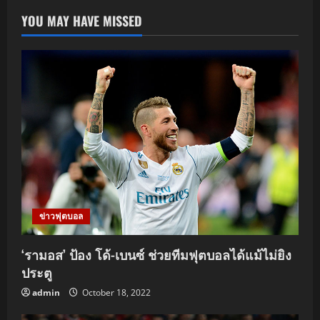
YOU MAY HAVE MISSED
ข่าวฟุตบอล
‘รามอส’ ป้อง โด้-เบนซ์ ช่วยทีมฟุตบอลได้แม้ไม่ยิง
ประตู
admin
October 18, 2022