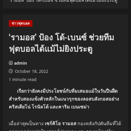
‘รามอส’ ป้อง โด้-เบนซ์ ช่วยทีมฟุตบอลได้แม้ไม่ยิงประตู
ข่าวฟุตบอล
‘รามอส’ ป้อง โด้-เบนซ์ ช่วยทีม
ฟุตบอลได้แม้ไม่ยิงประตู
admin
October 18, 2022
1 minute read
เรียกว่ายังคงมีประโยชน์กับทีมเสมอแม้ในวันปืนฝืด
สำหรับสองแข้งตัวหลักในแนวรุกของลอสบลังกอสอย่าง
คริสเตียโน่ โรนัลโด้ และคาริม เบนเซม่า
เมื่อล่าสุดเป็นทาง
เซร์คิโอ รามอส
กองหลังกัปตันทีมที่ได้